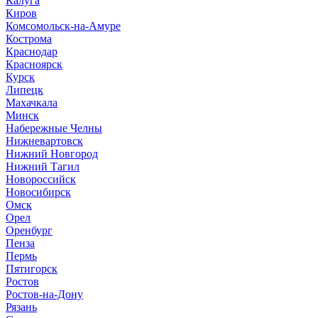
Калуга
Киров
Комсомольск-на-Амуре
Кострома
Краснодар
Красноярск
Курск
Липецк
Махачкала
Минск
Набережные Челны
Нижневартовск
Нижний Новгород
Нижний Тагил
Новороссийск
Новосибирск
Омск
Орел
Оренбург
Пенза
Пермь
Пятигорск
Ростов
Ростов-на-Дону
Рязань