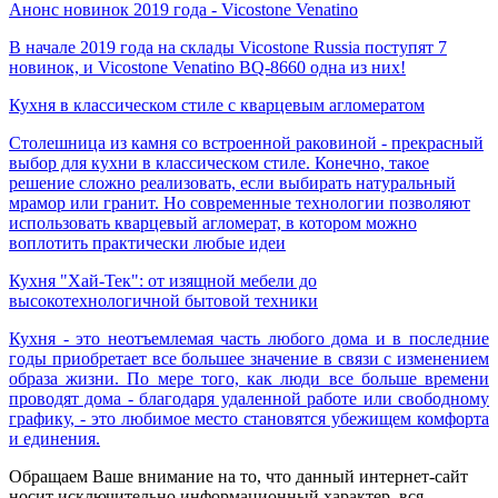
Анонс новинок 2019 года - Vicostone Venatino
В начале 2019 года на склады Vicostone Russia поступят 7
новинок, и Vicostone Venatino BQ-8660 одна из них!
Кухня в классическом стиле с кварцевым агломератом
Столешница из камня со встроенной раковиной - прекрасный
выбор для кухни в классическом стиле. Конечно, такое
решение сложно реализовать, если выбирать натуральный
мрамор или гранит. Но современные технологии позволяют
использовать кварцевый агломерат, в котором можно
воплотить практически любые идеи
Кухня "Хай-Тек": от изящной мебели до
высокотехнологичной бытовой техники
Кухня - это неотъемлемая часть любого дома и в последние
годы приобретает все большее значение в связи с изменением
образа жизни. По мере того, как люди все больше времени
проводят дома - благодаря удаленной работе или свободному
графику, - это любимое место становятся убежищем комфорта
и единения.
Обращаем Ваше внимание на то, что данный интернет-сайт
носит исключительно информационный характер, вся