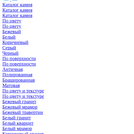
Каталог камня
Каталог камня
Каталог камня
По цвету
По цвету
Бежевый
Белый
Коричневый
Серый
Черный
По поверхности
По поверхности
Античная
Полированная
Брашированная
Матовая
По цвету и текстуре
По цвету и текстуре
Бежевый гранит
Бежевый мрамор
Бежевый травертин
Белый гранит
Белый кварцит
Белый мрамор
Коричневый гранит