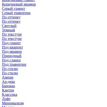
Коричневый мрамор
Серый гранит
Серый травертин
По оттенку
По оттенку
Светлый
Темный
По текстуре
По текстуре
Под гранит
Под кварцит
Под мрамор
Природный
Под сланец
Под травертин
По стилю
По стилю
Ампир
Ар-деко
Барокко
Кантри
Классика
Лофт
Минимализм