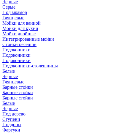
Черные
Серые
Под мрамор
Глянцевые
Мойки для ванной
Мойки для кухни
Мойки двойные
Интегрированные мойки
Стойки ресепшн
Подоконники
Подоконники
Подоконники
Подоконники-столешницы
Белые
Черные
Глянцевые
Барные стойки
Барные стойки
Барные стойки
Белые
Черные
Под дерево
Ступени
Поддоны
Фартуки