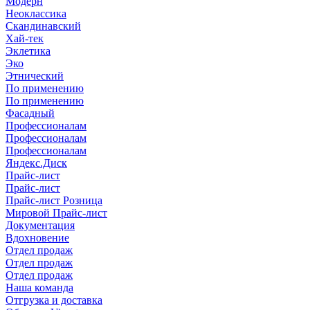
Модерн
Неоклассика
Скандинавский
Хай-тек
Эклетика
Эко
Этнический
По применению
По применению
Фасадный
Профессионалам
Профессионалам
Профессионалам
Яндекс.Диск
Прайс-лист
Прайс-лист
Прайс-лист Розница
Мировой Прайс-лист
Документация
Вдохновение
Отдел продаж
Отдел продаж
Отдел продаж
Наша команда
Отгрузка и доставка