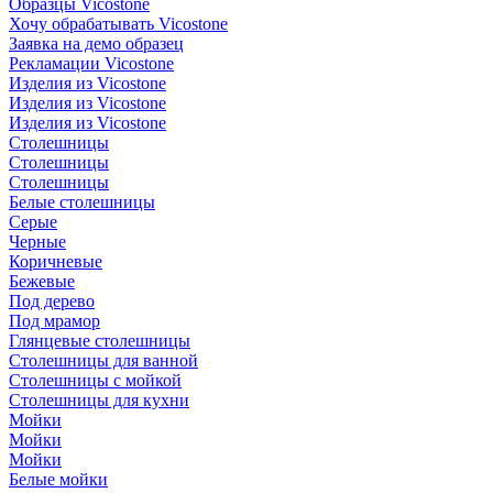
Образцы Vicostone
Хочу обрабатывать Vicostone
Заявка на демо образец
Рекламации Vicostone
Изделия из Vicostone
Изделия из Vicostone
Изделия из Vicostone
Столешницы
Столешницы
Столешницы
Белые столешницы
Серые
Черные
Коричневые
Бежевые
Под дерево
Под мрамор
Глянцевые столешницы
Столешницы для ванной
Столешницы с мойкой
Столешницы для кухни
Мойки
Мойки
Мойки
Белые мойки