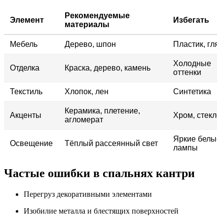
Рекомендуемые
Элемент
Избегать
материалы
Мебель
Дерево, шпон
Пластик, гля
Холодные
Отделка
Краска, дерево, камень
оттенки
Текстиль
Хлопок, лен
Синтетика
Керамика, плетение,
Акценты
Хром, стекло
агломерат
Яркие белые
Освещение
Тёплый рассеянный свет
лампы
Частые ошибки в спальнях кантри
Перегруз декоративными элементами
Изобилие металла и блестящих поверхностей