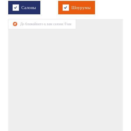
Салоны
Шоурумы
До ближайшего к вам салона:
0
км