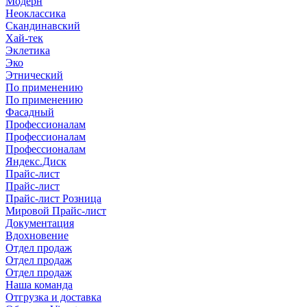
Модерн
Неоклассика
Скандинавский
Хай-тек
Эклетика
Эко
Этнический
По применению
По применению
Фасадный
Профессионалам
Профессионалам
Профессионалам
Яндекс.Диск
Прайс-лист
Прайс-лист
Прайс-лист Розница
Мировой Прайс-лист
Документация
Вдохновение
Отдел продаж
Отдел продаж
Отдел продаж
Наша команда
Отгрузка и доставка