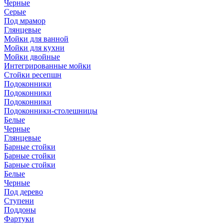
Черные
Серые
Под мрамор
Глянцевые
Мойки для ванной
Мойки для кухни
Мойки двойные
Интегрированные мойки
Стойки ресепшн
Подоконники
Подоконники
Подоконники
Подоконники-столешницы
Белые
Черные
Глянцевые
Барные стойки
Барные стойки
Барные стойки
Белые
Черные
Под дерево
Ступени
Поддоны
Фартуки