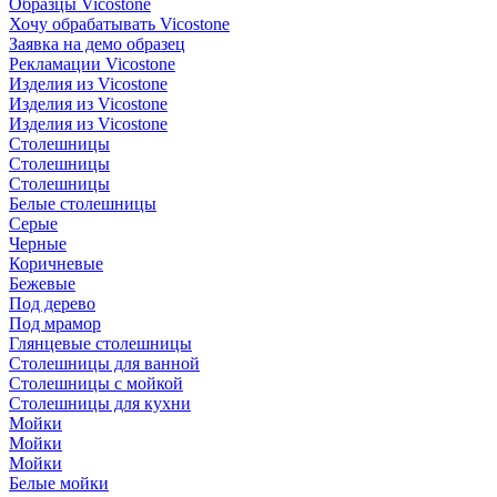
Образцы Vicostone
Хочу обрабатывать Vicostone
Заявка на демо образец
Рекламации Vicostone
Изделия из Vicostone
Изделия из Vicostone
Изделия из Vicostone
Столешницы
Столешницы
Столешницы
Белые столешницы
Серые
Черные
Коричневые
Бежевые
Под дерево
Под мрамор
Глянцевые столешницы
Столешницы для ванной
Столешницы с мойкой
Столешницы для кухни
Мойки
Мойки
Мойки
Белые мойки