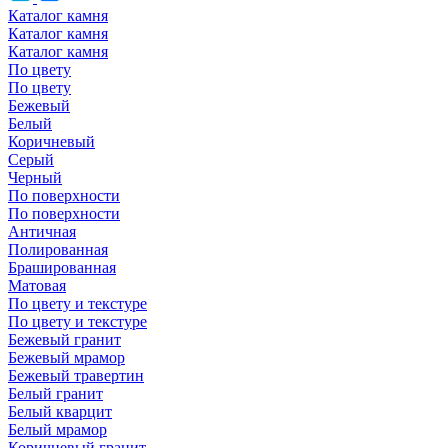
Каталог камня
Каталог камня
Каталог камня
По цвету
По цвету
Бежевый
Белый
Коричневый
Серый
Черный
По поверхности
По поверхности
Античная
Полированная
Брашированная
Матовая
По цвету и текстуре
По цвету и текстуре
Бежевый гранит
Бежевый мрамор
Бежевый травертин
Белый гранит
Белый кварцит
Белый мрамор
Коричневый гранит