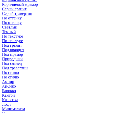
Коричневый мрамор
Серый гранит
Серый травертин
По оттенку
По оттенку
Светлый
Темный
По текстуре
По текстуре
Под гранит
Под кварцит
Под мрамор
Природный
Под сланец
Под травертин
По стилю
По стилю
Ампир
Ар-деко
Барокко
Кантри
Классика
Лофт
Минимализм