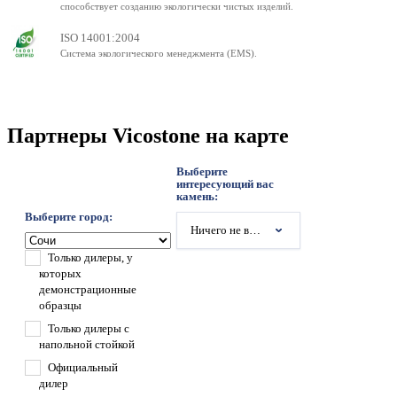
способствует созданию экологически чистых изделий.
ISO 14001:2004
Система экологического менеджмента (EMS).
Партнеры Vicostone на карте
Выберите
интересующий вас
камень:
Выберите город:
Ничего не выбрано
Только дилеры, у
которых
демонстрационные
образцы
Только дилеры с
напольной стойкой
Официальный
дилер