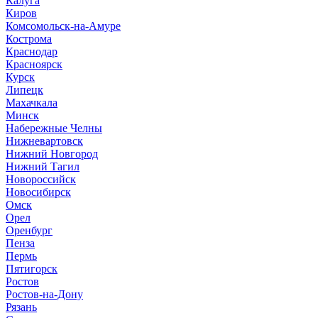
Калуга
Киров
Комсомольск-на-Амуре
Кострома
Краснодар
Красноярск
Курск
Липецк
Махачкала
Минск
Набережные Челны
Нижневартовск
Нижний Новгород
Нижний Тагил
Новороссийск
Новосибирск
Омск
Орел
Оренбург
Пенза
Пермь
Пятигорск
Ростов
Ростов-на-Дону
Рязань