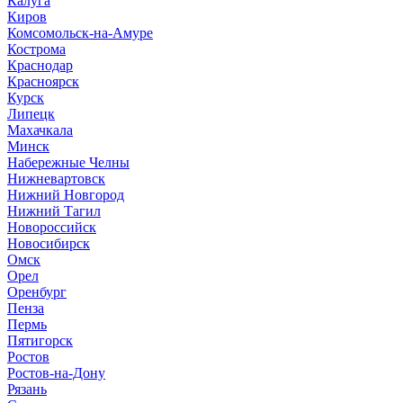
Калуга
Киров
Комсомольск-на-Амуре
Кострома
Краснодар
Красноярск
Курск
Липецк
Махачкала
Минск
Набережные Челны
Нижневартовск
Нижний Новгород
Нижний Тагил
Новороссийск
Новосибирск
Омск
Орел
Оренбург
Пенза
Пермь
Пятигорск
Ростов
Ростов-на-Дону
Рязань