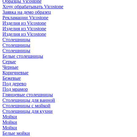
Образцы Vicostone
Хочу обрабатывать Vicostone
Заявка на демо образец
Рекламации Vicostone
Изделия из Vicostone
Изделия из Vicostone
Изделия из Vicostone
Столешницы
Столешницы
Столешницы
Белые столешницы
Серые
Черные
Коричневые
Бежевые
Под дерево
Под мрамор
Глянцевые столешницы
Столешницы для ванной
Столешницы с мойкой
Столешницы для кухни
Мойки
Мойки
Мойки
Белые мойки