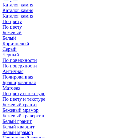
Каталог камня
Каталог камня
Каталог камня
По цвету
По цвету
Бежевый
Белый
Коричневый
Серый
Черный
По поверхности
По поверхности
Античная
Полированная
Брашированная
Матовая
По цвету и текстуре
По цвету и текстуре
Бежевый гранит
Бежевый мрамор
Бежевый травертин
Белый гранит
Белый кварцит
Белый мрамор
Коричневый гранит