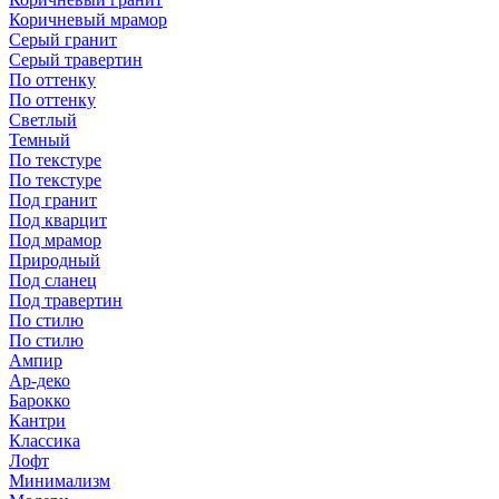
Коричневый мрамор
Серый гранит
Серый травертин
По оттенку
По оттенку
Светлый
Темный
По текстуре
По текстуре
Под гранит
Под кварцит
Под мрамор
Природный
Под сланец
Под травертин
По стилю
По стилю
Ампир
Ар-деко
Барокко
Кантри
Классика
Лофт
Минимализм