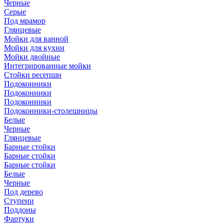
Черные
Серые
Под мрамор
Глянцевые
Мойки для ванной
Мойки для кухни
Мойки двойные
Интегрированные мойки
Стойки ресепшн
Подоконники
Подоконники
Подоконники
Подоконники-столешницы
Белые
Черные
Глянцевые
Барные стойки
Барные стойки
Барные стойки
Белые
Черные
Под дерево
Ступени
Поддоны
Фартуки