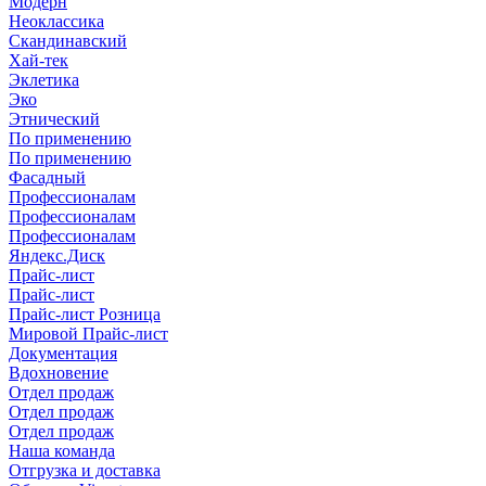
Модерн
Неоклассика
Скандинавский
Хай-тек
Эклетика
Эко
Этнический
По применению
По применению
Фасадный
Профессионалам
Профессионалам
Профессионалам
Яндекс.Диск
Прайс-лист
Прайс-лист
Прайс-лист Розница
Мировой Прайс-лист
Документация
Вдохновение
Отдел продаж
Отдел продаж
Отдел продаж
Наша команда
Отгрузка и доставка