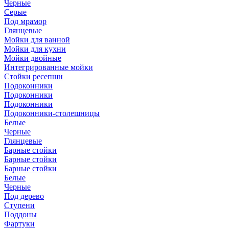
Черные
Серые
Под мрамор
Глянцевые
Мойки для ванной
Мойки для кухни
Мойки двойные
Интегрированные мойки
Стойки ресепшн
Подоконники
Подоконники
Подоконники
Подоконники-столешницы
Белые
Черные
Глянцевые
Барные стойки
Барные стойки
Барные стойки
Белые
Черные
Под дерево
Ступени
Поддоны
Фартуки