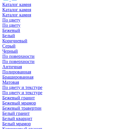
Каталог камня
Каталог камня
Каталог камня
По цвету
По цвету
Бежевый
Белый
Коричневый
Серый
Черный
По поверхности
По поверхности
Античная
Полированная
Брашированная
Матовая
По цвету и текстуре
По цвету и текстуре
Бежевый гранит
Бежевый мрамор
Бежевый травертин
Белый гранит
Белый кварцит
Белый мрамор
Коричневый гранит