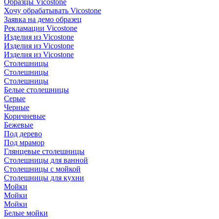
Образцы Vicostone
Хочу обрабатывать Vicostone
Заявка на демо образец
Рекламации Vicostone
Изделия из Vicostone
Изделия из Vicostone
Изделия из Vicostone
Столешницы
Столешницы
Столешницы
Белые столешницы
Серые
Черные
Коричневые
Бежевые
Под дерево
Под мрамор
Глянцевые столешницы
Столешницы для ванной
Столешницы с мойкой
Столешницы для кухни
Мойки
Мойки
Мойки
Белые мойки