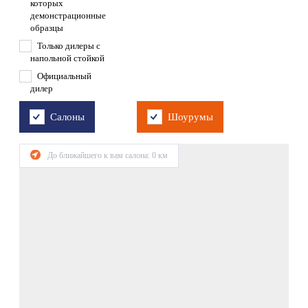
которых
демонстрационные
образцы
Только дилеры с
напольной стойкой
Официальный
дилер
Салоны
Шоурумы
До ближайшего к вам салона:
0
км