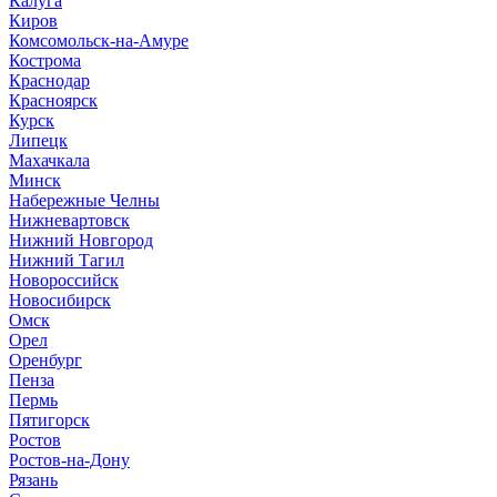
Калуга
Киров
Комсомольск-на-Амуре
Кострома
Краснодар
Красноярск
Курск
Липецк
Махачкала
Минск
Набережные Челны
Нижневартовск
Нижний Новгород
Нижний Тагил
Новороссийск
Новосибирск
Омск
Орел
Оренбург
Пенза
Пермь
Пятигорск
Ростов
Ростов-на-Дону
Рязань