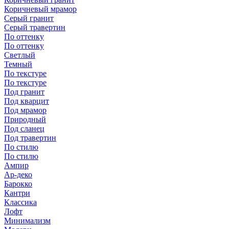
Коричневый мрамор
Серый гранит
Серый травертин
По оттенку
По оттенку
Светлый
Темный
По текстуре
По текстуре
Под гранит
Под кварцит
Под мрамор
Природный
Под сланец
Под травертин
По стилю
По стилю
Ампир
Ар-деко
Барокко
Кантри
Классика
Лофт
Минимализм