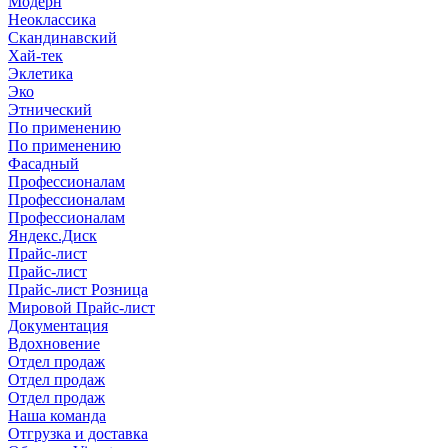
Модерн
Неоклассика
Скандинавский
Хай-тек
Эклетика
Эко
Этнический
По применению
По применению
Фасадный
Профессионалам
Профессионалам
Профессионалам
Яндекс.Диск
Прайс-лист
Прайс-лист
Прайс-лист Розница
Мировой Прайс-лист
Документация
Вдохновение
Отдел продаж
Отдел продаж
Отдел продаж
Наша команда
Отгрузка и доставка