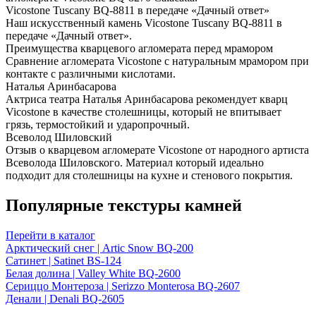
Vicostone Tuscany BQ-8811 в передаче «Дачный ответ»
Наш искусственный камень Vicostone Tuscany BQ-8811 в
передаче «Дачный ответ».
Преимущества кварцевого агломерата перед мрамором
Сравнение агломерата Vicostone с натуральным мрамором при
контакте с различными кислотами.
Наталья Аринбасарова
Актриса театра Наталья Аринбасарова рекомендует кварц
Vicostone в качестве столешницы, который не впитывает
грязь, термостойкий и ударопрочный.
Всеволод Шиловский
Отзыв о кварцевом агломерате Vicostone от народного артиста
Всеволода Шиловского. Материал который идеально
подходит для столешницы на кухне и стенового покрытия.
Популярные текстуры камней
Перейти в каталог
Арктический снег | Artic Snow BQ-200
Сатинет | Satinet BS-124
Белая долина | Valley White BQ-2600
Сериццо Монтероза | Serizzo Monterosa BQ-2607
Денали | Denali BQ-2605