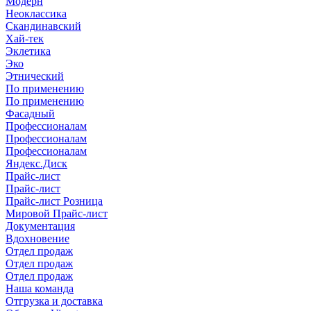
Модерн
Неоклассика
Скандинавский
Хай-тек
Эклетика
Эко
Этнический
По применению
По применению
Фасадный
Профессионалам
Профессионалам
Профессионалам
Яндекс.Диск
Прайс-лист
Прайс-лист
Прайс-лист Розница
Мировой Прайс-лист
Документация
Вдохновение
Отдел продаж
Отдел продаж
Отдел продаж
Наша команда
Отгрузка и доставка