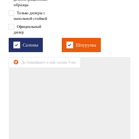
образцы
Только дилеры с
напольной стойкой
Официальный
дилер
Салоны
Шоурумы
До ближайшего к вам салона:
0
км