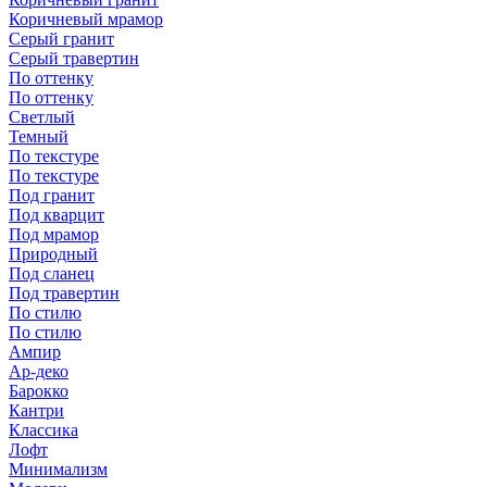
Коричневый мрамор
Серый гранит
Серый травертин
По оттенку
По оттенку
Светлый
Темный
По текстуре
По текстуре
Под гранит
Под кварцит
Под мрамор
Природный
Под сланец
Под травертин
По стилю
По стилю
Ампир
Ар-деко
Барокко
Кантри
Классика
Лофт
Минимализм