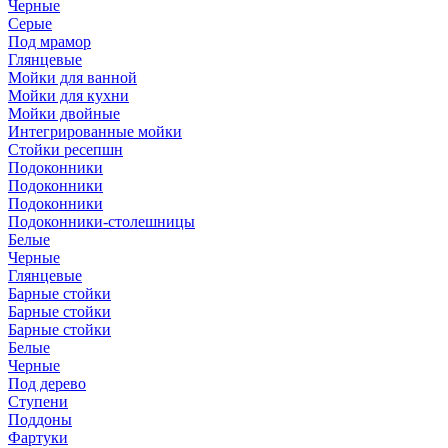
Черные
Серые
Под мрамор
Глянцевые
Мойки для ванной
Мойки для кухни
Мойки двойные
Интегрированные мойки
Стойки ресепшн
Подоконники
Подоконники
Подоконники
Подоконники-столешницы
Белые
Черные
Глянцевые
Барные стойки
Барные стойки
Барные стойки
Белые
Черные
Под дерево
Ступени
Поддоны
Фартуки