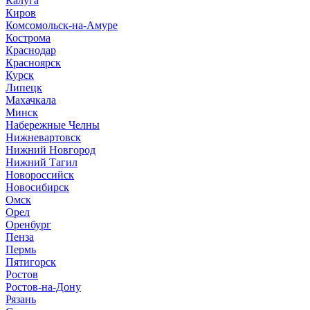
Калуга
Киров
Комсомольск-на-Амуре
Кострома
Краснодар
Красноярск
Курск
Липецк
Махачкала
Минск
Набережные Челны
Нижневартовск
Нижний Новгород
Нижний Тагил
Новороссийск
Новосибирск
Омск
Орел
Оренбург
Пенза
Пермь
Пятигорск
Ростов
Ростов-на-Дону
Рязань