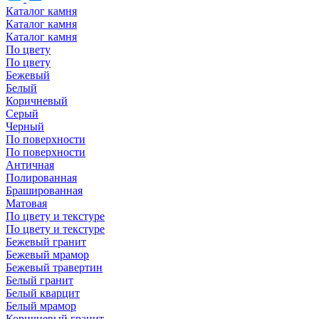
Каталог камня
Каталог камня
Каталог камня
По цвету
По цвету
Бежевый
Белый
Коричневый
Серый
Черный
По поверхности
По поверхности
Античная
Полированная
Брашированная
Матовая
По цвету и текстуре
По цвету и текстуре
Бежевый гранит
Бежевый мрамор
Бежевый травертин
Белый гранит
Белый кварцит
Белый мрамор
Коричневый гранит