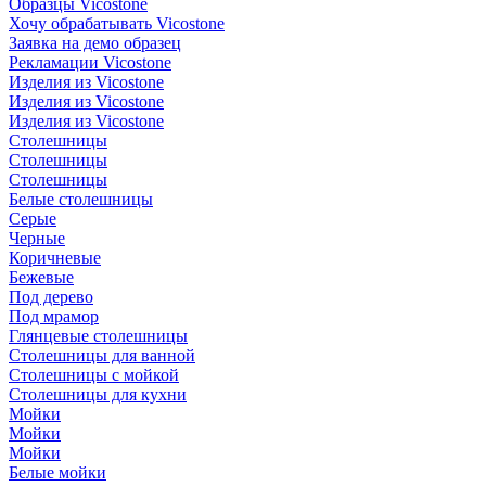
Образцы Vicostone
Хочу обрабатывать Vicostone
Заявка на демо образец
Рекламации Vicostone
Изделия из Vicostone
Изделия из Vicostone
Изделия из Vicostone
Столешницы
Столешницы
Столешницы
Белые столешницы
Серые
Черные
Коричневые
Бежевые
Под дерево
Под мрамор
Глянцевые столешницы
Столешницы для ванной
Столешницы с мойкой
Столешницы для кухни
Мойки
Мойки
Мойки
Белые мойки