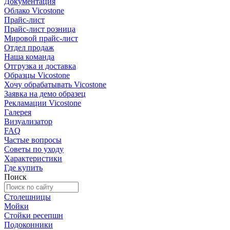
Документация
Облако Vicostone
Прайс-лист
Прайс-лист розница
Мировой прайс-лист
Отдел продаж
Наша команда
Отгрузка и доставка
Образцы Vicostone
Хочу обрабатывать Vicostone
Заявка на демо образец
Рекламации Vicostone
Галерея
Визуализатор
FAQ
Частые вопросы
Советы по уходу
Характеристики
Где купить
Поиск
Столешницы
Мойки
Стойки ресепшн
Подоконники