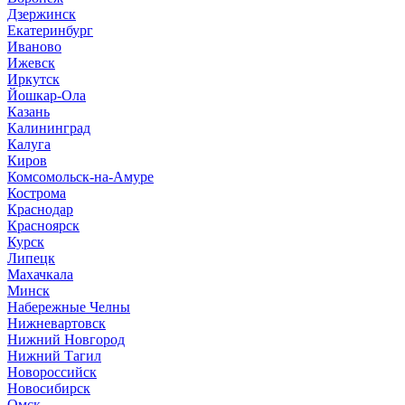
Дзержинск
Екатеринбург
Иваново
Ижевск
Иркутск
Йошкар-Ола
Казань
Калининград
Калуга
Киров
Комсомольск-на-Амуре
Кострома
Краснодар
Красноярск
Курск
Липецк
Махачкала
Минск
Набережные Челны
Нижневартовск
Нижний Новгород
Нижний Тагил
Новороссийск
Новосибирск
Омск