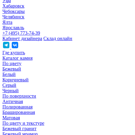
Уфа
Хабаровск
Чебоксары
Челябинск
Ялта
Ярославль
+7 (495) 773-74-39
Кабинет дизайнера
Склад онлайн
Где купить
Каталог камня
По цвету
Бежевый
Белый
Коричневый
Серый
Черный
По поверхности
Античная
Полированная
Брашированная
Матовая
По цвету и текстуре
Бежевый гранит
Бежевый мрамор