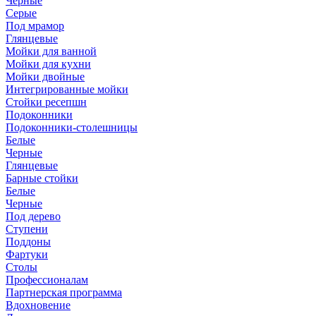
Черные
Серые
Под мрамор
Глянцевые
Мойки для ванной
Мойки для кухни
Мойки двойные
Интегрированные мойки
Стойки ресепшн
Подоконники
Подоконники-столешницы
Белые
Черные
Глянцевые
Барные стойки
Белые
Черные
Под дерево
Ступени
Поддоны
Фартуки
Столы
Профессионалам
Партнерская программа
Вдохновение