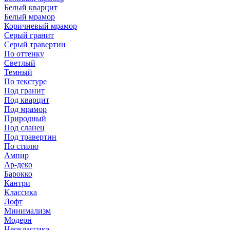
Белый кварцит
Белый мрамор
Коричневый мрамор
Серый гранит
Серый травертин
По оттенку
Светлый
Темный
По текстуре
Под гранит
Под кварцит
Под мрамор
Природный
Под сланец
Под травертин
По стилю
Ампир
Ар-деко
Барокко
Кантри
Классика
Лофт
Минимализм
Модерн
Неоклассика