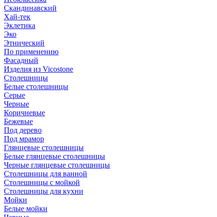
Скандинавский
Хай-тек
Эклетика
Эко
Этнический
По применению
Фасадный
Изделия из Vicostone
Столешницы
Белые столешницы
Серые
Черные
Коричневые
Бежевые
Под дерево
Под мрамор
Глянцевые столешницы
Белые глянцевые столешницы
Черные глянцевые столешницы
Столешницы для ванной
Столешницы с мойкой
Столешницы для кухни
Мойки
Белые мойки