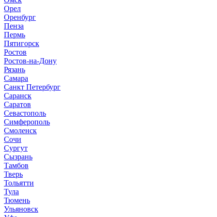
Орел
Оренбург
Пенза
Пермь
Пятигорск
Ростов
Ростов-на-Дону
Рязань
Самара
Санкт Петербург
Саранск
Саратов
Севастополь
Симферополь
Смоленск
Сочи
Сургут
Сызрань
Тамбов
Тверь
Тольятти
Тула
Тюмень
Ульяновск