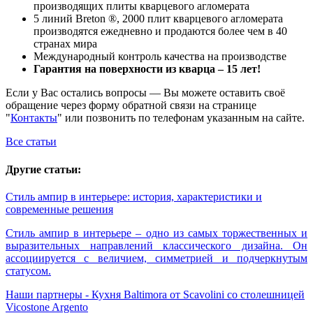
производящих плиты кварцевого агломерата
5 линий Breton ®, 2000 плит кварцевого агломерата
производятся ежедневно и продаются более чем в 40
странах мира
Международный контроль качества на производстве
Гарантия на поверхности из кварца – 15 лет!
Если у Вас остались вопросы — Вы можете оставить своё
обращение через форму обратной связи на странице
"
Контакты
" или позвонить по телефонам указанным на сайте.
Все статьи
Другие статьи:
Стиль ампир в интерьере: история, характеристики и
современные решения
Стиль ампир в интерьере – одно из самых торжественных и
выразительных направлений классического дизайна. Он
ассоциируется с величием, симметрией и подчеркнутым
статусом.
Наши партнеры - Кухня Baltimora от Scavolini со столешницей
Vicostone Argento