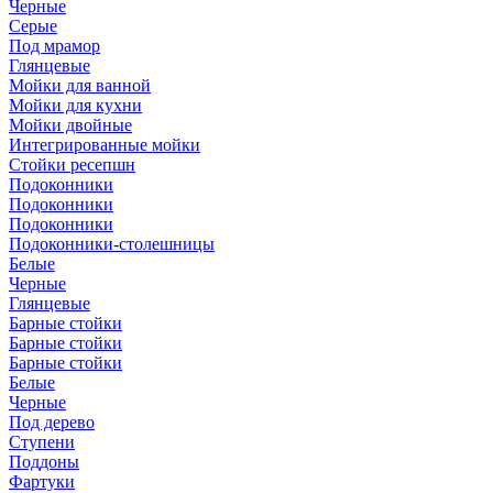
Черные
Серые
Под мрамор
Глянцевые
Мойки для ванной
Мойки для кухни
Мойки двойные
Интегрированные мойки
Стойки ресепшн
Подоконники
Подоконники
Подоконники
Подоконники-столешницы
Белые
Черные
Глянцевые
Барные стойки
Барные стойки
Барные стойки
Белые
Черные
Под дерево
Ступени
Поддоны
Фартуки