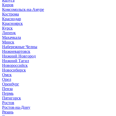
Калуга
Киров
Комсомольск-на-Амуре
Кострома
Краснодар
Красноярск
Курск
Липецк
Махачкала
Минск
Набережные Челны
Нижневартовск
Нижний Новгород
Нижний Тагил
Новороссийск
Новосибирск
Омск
Орел
Оренбург
Пенза
Пермь
Пятигорск
Ростов
Ростов-на-Дону
Рязань