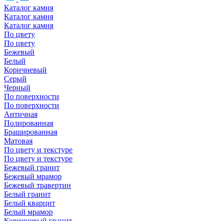
Каталог камня
Каталог камня
Каталог камня
По цвету
По цвету
Бежевый
Белый
Коричневый
Серый
Черный
По поверхности
По поверхности
Античная
Полированная
Брашированная
Матовая
По цвету и текстуре
По цвету и текстуре
Бежевый гранит
Бежевый мрамор
Бежевый травертин
Белый гранит
Белый кварцит
Белый мрамор
Коричневый гранит