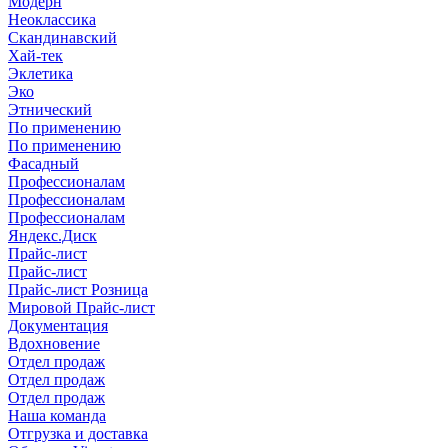
Модерн
Неоклассика
Скандинавский
Хай-тек
Эклетика
Эко
Этнический
По применению
По применению
Фасадный
Профессионалам
Профессионалам
Профессионалам
Яндекс.Диск
Прайс-лист
Прайс-лист
Прайс-лист Розница
Мировой Прайс-лист
Документация
Вдохновение
Отдел продаж
Отдел продаж
Отдел продаж
Наша команда
Отгрузка и доставка