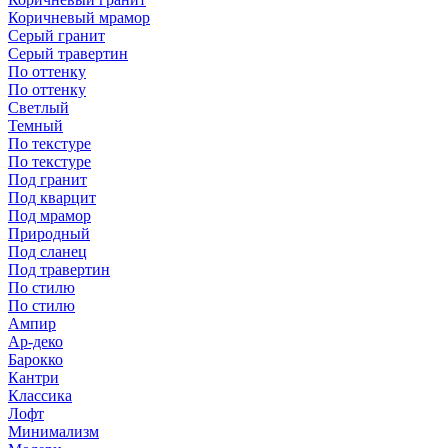
Коричневый мрамор
Серый гранит
Серый травертин
По оттенку
По оттенку
Светлый
Темный
По текстуре
По текстуре
Под гранит
Под кварцит
Под мрамор
Природный
Под сланец
Под травертин
По стилю
По стилю
Ампир
Ар-деко
Барокко
Кантри
Классика
Лофт
Минимализм