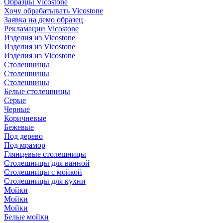
Образцы Vicostone
Хочу обрабатывать Vicostone
Заявка на демо образец
Рекламации Vicostone
Изделия из Vicostone
Изделия из Vicostone
Изделия из Vicostone
Столешницы
Столешницы
Столешницы
Белые столешницы
Серые
Черные
Коричневые
Бежевые
Под дерево
Под мрамор
Глянцевые столешницы
Столешницы для ванной
Столешницы с мойкой
Столешницы для кухни
Мойки
Мойки
Мойки
Белые мойки