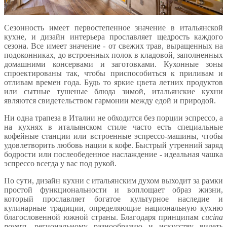
Сезонность имеет первостепенное значение в итальянской
кухне, и дизайн интерьера прославляет щедрость каждого
сезона. Все имеет значение - от свежих трав, выращенных на
подоконниках, до встроенных полок в кладовой, заполненных
домашними консервами и заготовками. Кухонные зоны
спроектированы так, чтобы приспособиться к приливам и
отливам времен года. Будь то яркие цвета летних продуктов
или сытные тушеные блюда зимой, итальянские кухни
являются свидетельством гармонии между едой и природой.
Ни одна трапеза в Италии не обходится без порции эспрессо, а
на кухнях в итальянском стиле часто есть специальные
кофейные станции или встроенные эспрессо-машины, чтобы
удовлетворить любовь нации к кофе. Быстрый утренний заряд
бодрости или послеобеденное наслаждение - идеальная чашка
эспрессо всегда у вас под рукой.
По сути, дизайн кухни с итальянским духом выходит за рамки
простой функциональности и воплощает образ жизни,
который прославляет богатое культурное наследие и
кулинарные традиции, определяющие национальную кухню
благословенной южной страны. Благодаря принципам
cucina
povera
, региональному разнообразию и искусству видеть