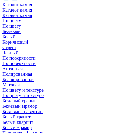
Каталог камня
Каталог камня
Каталог камня
По цвету
По цвету
Бежевый
Белый
Коричневый
Серый
Черный
По поверхности
По поверхности
Античная
Полированная
Брашированная
Матовая
По цвету и текстуре
По цвету и текстуре
Бежевый гранит
Бежевый мрамор
Бежевый травертин
Белый гранит
Белый кварцит
Белый мрамор
Коричневый гранит