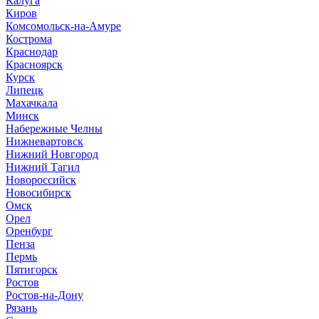
Калуга
Киров
Комсомольск-на-Амуре
Кострома
Краснодар
Красноярск
Курск
Липецк
Махачкала
Минск
Набережные Челны
Нижневартовск
Нижний Новгород
Нижний Тагил
Новороссийск
Новосибирск
Омск
Орел
Оренбург
Пенза
Пермь
Пятигорск
Ростов
Ростов-на-Дону
Рязань