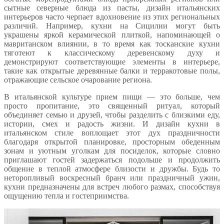
сытные северные блюда из пасты, дизайн итальянских
интерьеров часто черпает вдохновение из этих региональных
различий. Например, кухни на Сицилии могут быть
украшены яркой керамической плиткой, напоминающей о
мавританском влиянии, в то время как тосканские кухни
тяготеют к классическому деревенскому духу и
демонстрируют соответствующие элементы в интерьере,
такие как открытые деревянные балки и терракотовые полы,
отражающие сельское очарование региона.
В итальянской культуре прием пищи — это больше, чем
просто пропитание, это священный ритуал, который
объединяет семью и друзей, чтобы разделить с близкими еду,
истории, смех и радость жизни. И дизайн кухни в
итальянском стиле воплощает этот дух праздничности
благодаря открытой планировке, просторным обеденным
зонам и уютным уголкам для посиделок, которые словно
приглашают гостей задержаться подольше и продолжить
общение в теплой атмосфере близости и дружбы. Будь то
неторопливый воскресный бранч или праздничный ужин,
кухни предназначены для встреч любого размах, способствуя
ощущению тепла и гостеприимства.