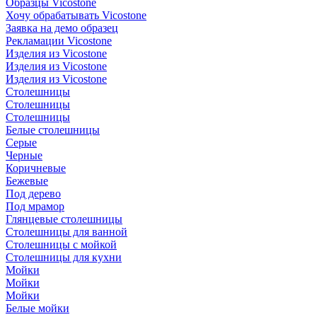
Образцы Vicostone
Хочу обрабатывать Vicostone
Заявка на демо образец
Рекламации Vicostone
Изделия из Vicostone
Изделия из Vicostone
Изделия из Vicostone
Столешницы
Столешницы
Столешницы
Белые столешницы
Серые
Черные
Коричневые
Бежевые
Под дерево
Под мрамор
Глянцевые столешницы
Столешницы для ванной
Столешницы с мойкой
Столешницы для кухни
Мойки
Мойки
Мойки
Белые мойки