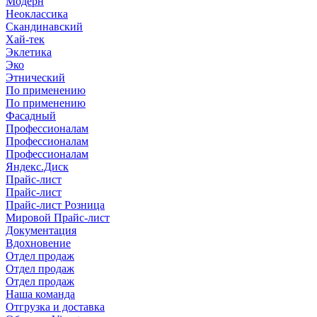
Модерн
Неоклассика
Скандинавский
Хай-тек
Эклетика
Эко
Этнический
По применению
По применению
Фасадный
Профессионалам
Профессионалам
Профессионалам
Яндекс.Диск
Прайс-лист
Прайс-лист
Прайс-лист Розница
Мировой Прайс-лист
Документация
Вдохновение
Отдел продаж
Отдел продаж
Отдел продаж
Наша команда
Отгрузка и доставка