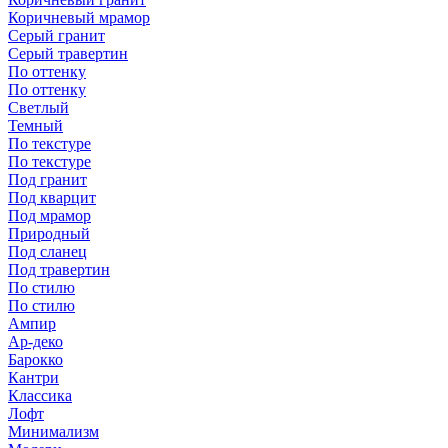
Коричневый мрамор
Серый гранит
Серый травертин
По оттенку
По оттенку
Светлый
Темный
По текстуре
По текстуре
Под гранит
Под кварцит
Под мрамор
Природный
Под сланец
Под травертин
По стилю
По стилю
Ампир
Ар-деко
Барокко
Кантри
Классика
Лофт
Минимализм