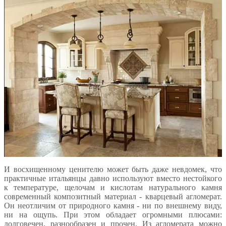
И восхищенному ценителю может быть даже невдомек, что
практичные итальянцы давно используют вместо нестойкого
к температуре, щелочам и кислотам натурального камня
современный композитный материал - кварцевый агломерат.
Он неотличим от природного камня - ни по внешнему виду,
ни на ощупь. При этом обладает огромными плюсами:
долговечен, разнообразен и прочен. Из агломерата можно