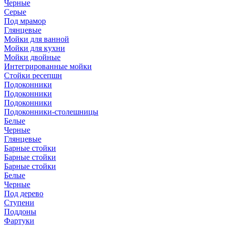
Черные
Серые
Под мрамор
Глянцевые
Мойки для ванной
Мойки для кухни
Мойки двойные
Интегрированные мойки
Стойки ресепшн
Подоконники
Подоконники
Подоконники
Подоконники-столешницы
Белые
Черные
Глянцевые
Барные стойки
Барные стойки
Барные стойки
Белые
Черные
Под дерево
Ступени
Поддоны
Фартуки